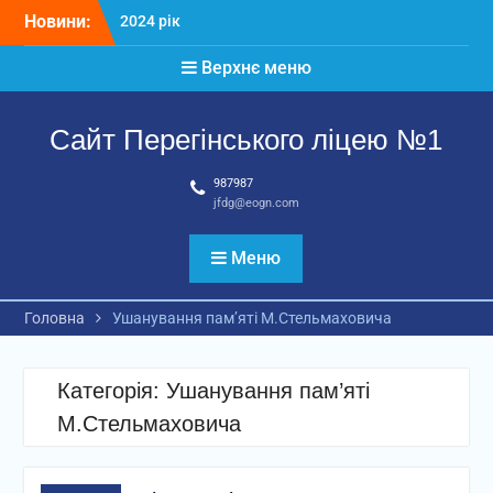
Перейти
Новини:
2024 рік
до
Матеріали
вмісту
Верхнє меню
2026 рік
Сайт Перегінського ліцею №1
987987
jfdg@eogn.com
Меню
Головна
Ушанування пам’яті М.Стельмаховича
Категорія:
Ушанування пам’яті
М.Стельмаховича