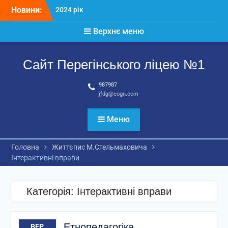
Перейти
Новини:
2024 рік
до
Матеріали
вмісту
Верхнє меню
2026 рік
Сайт Перегінського ліцею №1
987987
jfdg@eogn.com
Меню
Головна
Життєпис М.Стельмаховича
Інтерактивні вправи
Категорія:
Інтерактивні вправи
Етнопедагогіка
ВЕР