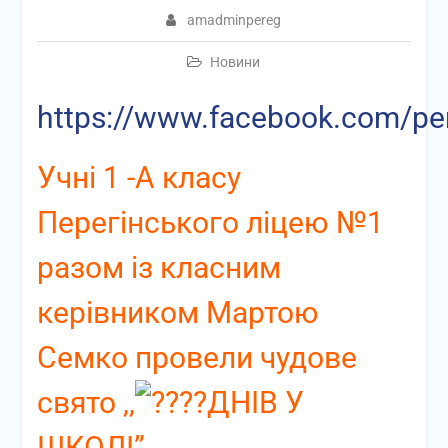
amadminpereg
Новини
https://www.facebook.com/p
Учні 1 -А класу
Перегінського ліцею №1
разом із класним
керівником Мартою
Семко провели чудове
свято ,,
ДНІВ У
ШКОЛІ”.