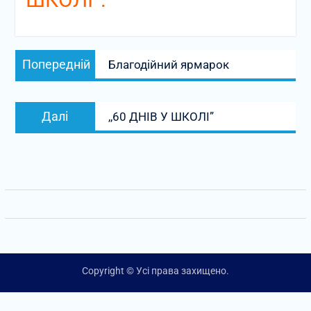
Навігація
Попередній
Попередній
Благодійний ярмарок
записів
запис:
Наступний
Далі
,,60 ДНІВ У ШКОЛІ”
запис:
Copyright © Усі права захищено.