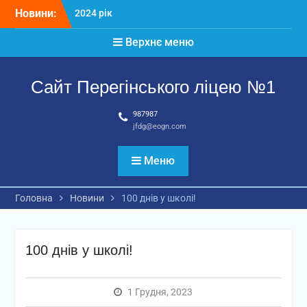
Перейти
Новини:
2024 рік
до
Матеріали
вмісту
Верхнє меню
2026 рік
Сайт Перегінського ліцею №1
987987
jfdg@eogn.com
Меню
Головна
Новини
100 днів у школі!
100 днів у школі!
1 Грудня, 2023