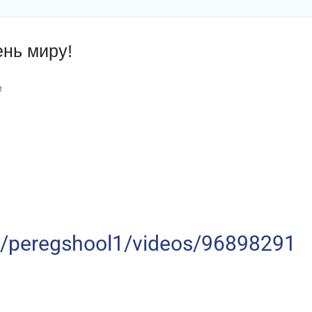
ень миру!
и
m/peregshool1/videos/96898291