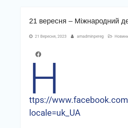
21 вересня – Міжнародний д
21 Вересня, 2023
amadminpereg
Новин
Facebook
h
ttps://www.facebook.co
locale=uk_UA