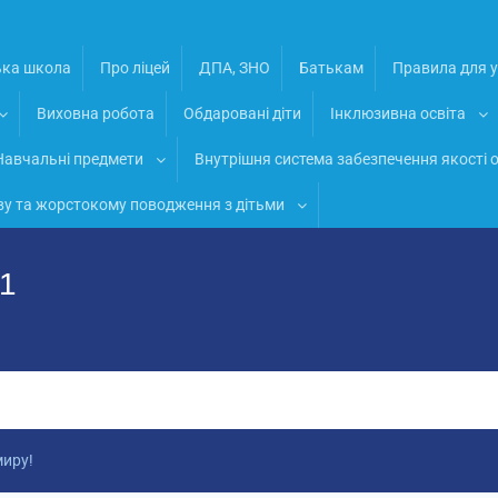
ька школа
Про ліцей
ДПА, ЗНО
Батькам
Правила для у
Виховна робота
Обдаровані діти
Інклюзивна освіта
Навчальні предмети
Внутрішня система забезпечення якості о
ву та жорстокому поводження з дітьми
№1
миру!