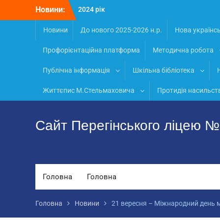
Перейти
Новини:
2024 рік
до
Матеріали
вмісту
Новини
2026 рік
До нового 2025-2026 н.р.
Нова українс
Профорієнтаційна платформа
Методична робота
Публічна інформація
Шкільна бібліотека
Життєпис М.Стельмаховича
Протидія насильст
Сайт Перегінського ліцею 
Головна
Головна
Головна
Новини
21 вересня – Міжнародний день 