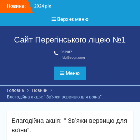
Перейти
Новини:
2024 рік
до
Матеріали
вмісту
Верхнє меню
2026 рік
Сайт Перегінського ліцею №1
987987
jfdg@eogn.com
Меню
Головна
Новини
Благодійна акція: ” Зв’яжи вервицю для воїна”.
Благодійна акція: ” Зв’яжи вервицю для
воїна”.