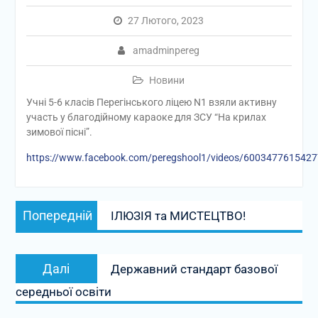
27 Лютого, 2023
amadminpereg
Новини
Учні 5-6 класів Перегінського ліцею N1 взяли активну
участь у благодійному караоке для ЗСУ “На крилах
зимової пісні”.
https://www.facebook.com/peregshool1/videos/600347761542
Навігація
Попередній
Попередній
ІЛЮЗІЯ та МИСТЕЦТВО!
записів
запис:
Наступний
Далі
Державний стандарт базової
запис:
середньої освіти