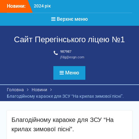
Перейти
Новини:
2024 рік
до
Матеріали
вмісту
Верхнє меню
2026 рік
Сайт Перегінського ліцею №1
987987
jfdg@eogn.com
Меню
Головна
Новини
Благодійному караоке для ЗСУ “На крилах зимової пісні”.
Благодійному караоке для ЗСУ “На
крилах зимової пісні”.