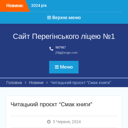
Перейти
Новини:
2024 рік
до
Матеріали
вмісту
Верхнє меню
2026 рік
Сайт Перегінського ліцею №1
987987
jfdg@eogn.com
Меню
Головна
Новини
Читацький проєкт “Смак книги”
Читацький проєкт “Смак книги”
5 Червня, 2024