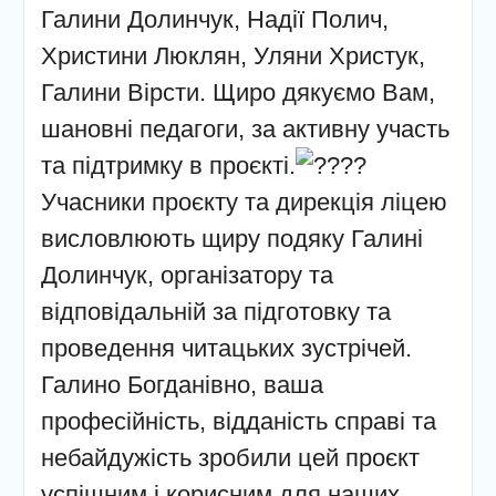
Галини Долинчук, Надії Полич,
Христини Люклян, Уляни Христук,
Галини Вірсти. Щиро дякуємо Вам,
шановні педагоги, за активну участь
та підтримку в проєкті.
Учасники проєкту та дирекція ліцею
висловлюють щиру подяку Галині
Долинчук, організатору та
відповідальній за підготовку та
проведення читацьких зустрічей.
Галино Богданівно, ваша
професійність, відданість справі та
небайдужість зробили цей проєкт
успішним і корисним для наших