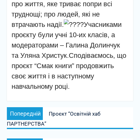
про життя, яке триває попри всі
труднощі; про людей, які не
втрачають надії.
Учасниками
проєкту були учні 10-их класів, а
модераторами – Галина Долинчук
та Уляна Христук.Сподіваємось, що
проєкт “Смак книги” продовжить
своє життя і в наступному
навчальному році.
Навігація
Попередній
Попередній
Проєкт “Освітній хаб
записів
запис:
ПАРТНЕРСТВА”