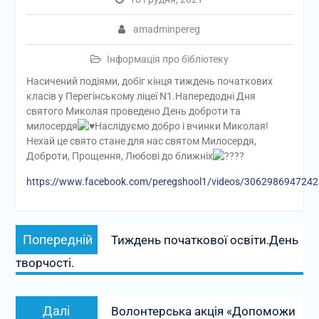
amadminpereg
Інформація про бібліотеку
Насичений подіями, добіг кінця тиждень початкових
класів у Перегінському ліцеї N1.Напередодні Дня
святого Миколая проведено День доброти та
милосердя
Наслідуємо добро і вчинки Миколая!
Нехай це свято стане для нас святом Милосердя,
Доброти, Прощення, Любові до ближніх
https://www.facebook.com/peregshool1/videos/306298694724
Навігація
Попередній
Попередній
Тиждень початкової освіти.День
записів
запис:
творчості.
Наступний
Далі
Волонтерська акція «Допоможи