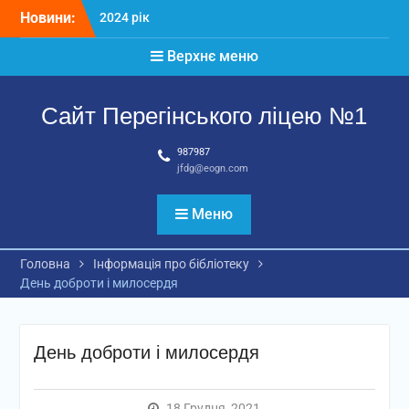
Перейти
Новини:
2024 рік
до
Матеріали
вмісту
Верхнє меню
2026 рік
Сайт Перегінського ліцею №1
987987
jfdg@eogn.com
Меню
Головна
Інформація про бібліотеку
День доброти і милосердя
День доброти і милосердя
18 Грудня, 2021