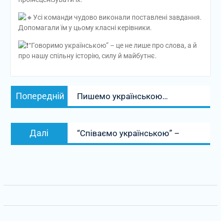
Усі команди чудово виконали поставлені завдання.
Допомагали їм у цьому класні керівники.
“Говоримо українською” – це не лише про слова, а й
про нашу спільну історію, силу й майбутнє.
Навігація
Попередній
Попередній
Пишемо українською…
записів
запис:
Наступний
Далі
“Співаємо українською” –
запис: