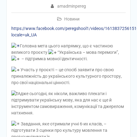
amadminpereg
Новини
https://www.facebook.com/peregshool1/videos/161383725615
locale=uk_UA
Головна мета цього напрямку, що є частиною
великого проєкту
“Українська – мова перемоги”,
– підтримка мовної ідентичності.
Участь у проєкті – це спосіб заявити про свою
приналежність до українського культурного простору,
про свої національні цінності.
Адже сьогодні, як ніколи, важливо плекати і
підтримувати українську мову, яка для нас є ще й
інструментом самовираження, комунікації та джерелом
натхнення.
Завдання, яке отримали учні 6-их класів, –
підготувати 3 сценки про культуру мовлення та
проінсценізувати їх.