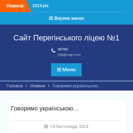
Перейти
Новини:
2024 рік
до
Матеріали
вмісту
Верхнє меню
2026 рік
Сайт Перегінського ліцею №1
987987
jfdg@eogn.com
Меню
Головна
Новини
Говоримо українською…
Говоримо українською…
14 Листопада, 2024