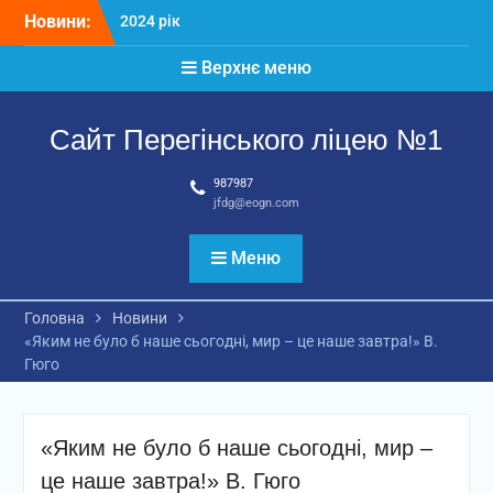
Перейти
Новини:
2024 рік
до
Матеріали
вмісту
Верхнє меню
2026 рік
Сайт Перегінського ліцею №1
987987
jfdg@eogn.com
Меню
Головна
Новини
«Яким не було б наше сьогодні, мир – це наше завтра!» В.
Гюго
«Яким не було б наше сьогодні, мир –
це наше завтра!» В. Гюго