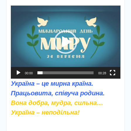
Відеопрогравач
00:00
00:28
Україна – це мирна країна.
Працьовита, співуча родина.
Вона добра, мудра, сильна…
Україна – неподільна!