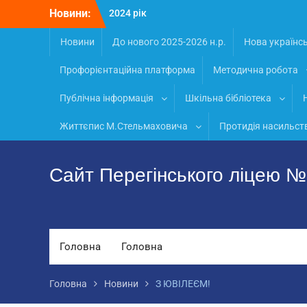
Перейти
Новини:
2024 рік
до
Матеріали
вмісту
Новини
2026 рік
До нового 2025-2026 н.р.
Нова українс
Профорієнтаційна платформа
Методична робота
Публічна інформація
Шкільна бібліотека
Життєпис М.Стельмаховича
Протидія насильст
Сайт Перегінського ліцею 
Головна
Головна
Головна
Новини
З ЮВІЛЕЄМ!