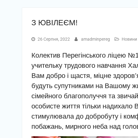
З ЮВІЛЕЄМ!
26 Серпня, 2022
amadminpereg
Новини
Колектив Перегінського ліцею №1
учительку трудового навчання Ха
Вам добро і щастя, міцне здоров’я
будуть супутниками на Вашому жи
сімейного благополуччя та звич
особисте життя тільки надихало В
стимулювала до добробуту і комфо
побажань, мирного неба над голо