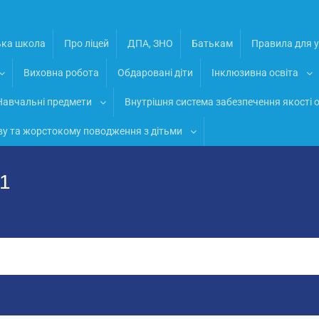
ька школа
Про ліцей
ДПА, ЗНО
Батькам
Правила для у
Виховна робота
Обдаровані діти
Інклюзивна освіта
Навчальні предмети
Внутрішня система забезпечення якості о
ву та жорстокому поводження з дітьми
№1