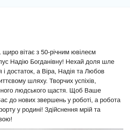
 щиро вітає з 50-річним ювілеєм
лус Надію Богданівну! Нехай доля шле
 і достаток, а Віра, Надія та Любов
ттєвому шляху. Творчих успіхів,
айного людського щастя. Щоб Ваше
ас до нових звершень у роботі, а робота
рту у родині! Здійснення мрій та
вою!