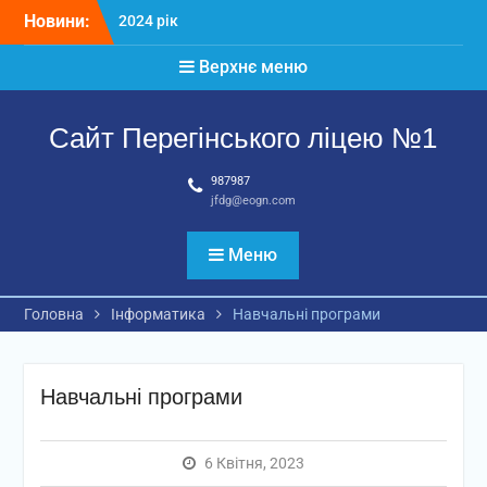
Перейти
Новини:
2024 рік
до
Матеріали
вмісту
Верхнє меню
2026 рік
Сайт Перегінського ліцею №1
987987
jfdg@eogn.com
Меню
Головна
Інформатика
Навчальні програми
Навчальні програми
6 Квітня, 2023