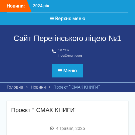
Перейти
Новини:
2024 рік
до
Матеріали
вмісту
Верхнє меню
2026 рік
Сайт Перегінського ліцею №1
987987
jfdg@eogn.com
Меню
Головна
Новини
Проєкт ” СМАК КНИГИ”
Проєкт ” СМАК КНИГИ”
4 Травня, 2025