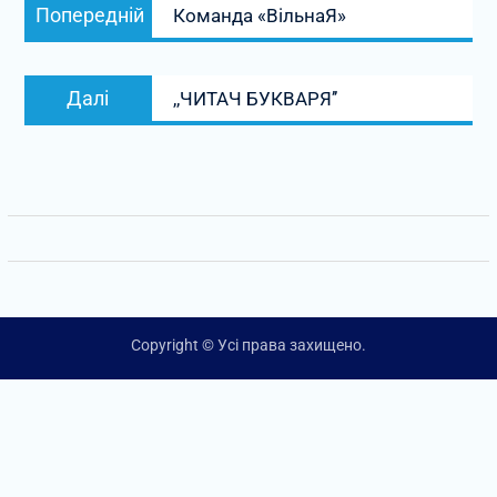
Попередній
Попередній
Команда «ВільнаЯ»
записів
запис:
Наступний
Далі
,,ЧИТАЧ БУКВАРЯʼʼ
запис:
Copyright © Усі права захищено.