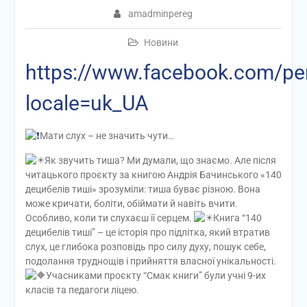
amadminpereg
Новини
https://www.facebook.com/p
locale=uk_UA
Мати слух – не значить чути…
Як звучить тиша? Ми думали, що знаємо. Але після
читацького проєкту за книгою Андрія Бачинського «140
децибелів тиші» зрозуміли: тиша буває різною. Вона
може кричати, боліти, обіймати й навіть вчити.
Особливо, коли ти слухаєш її серцем.
Книга “140
децибелів тиші” – це історія про підлітка, який втратив
слух, це глибока розповідь про силу духу, пошук себе,
подолання труднощів і прийняття власної унікальності.
Учасниками проєкту “Смак книги” були учні 9-их
класів та педагоги ліцею.