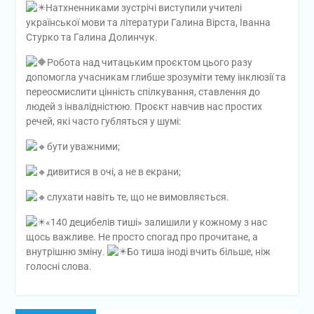
Натхненниками зустрічі виступили учителі
української мови та літератури Галина Вірста, Іванна
Стурко та Галина Долинчук.
Робота над читацьким проєктом цього разу
допомогла учасникам глибше зрозуміти тему інклюзії та
переосмислити цінність спілкування, ставлення до
людей з інвалідністюю. Проєкт навчив нас простих
речей, які часто губляться у шумі:
бути уважними;
дивитися в очі, а не в екрани;
слухати навіть те, що не вимовляється.
«140 децибелів тиші» залишили у кожному з нас
щось важливе. Не просто спогад про прочитане, а
внутрішню зміну.
Бо тиша іноді вчить більше, ніж
голосні слова.
Навігація