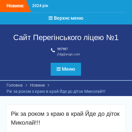
Перейти
Новини:
2024 рік
до
Матеріали
вмісту
Верхнє меню
2026 рік
Сайт Перегінського ліцею №1
987987
jfdg@eogn.com
Меню
Головна
Новини
Рік за роком з краю в край Йде до діток Миколай!!!
Рік за роком з краю в край Йде до діток
Миколай!!!