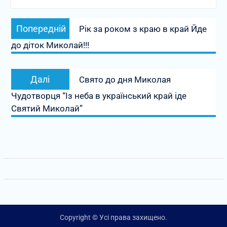
Навігація
Попередній
Попередній
Рік за роком з краю в край Йде
записів
запис:
до діток Миколай!!!
Наступний
Далі
Свято до дня Миколая
запис:
Чудотворця “Із неба в український край іде
Святий Миколай”
Copyright © Усі права захищено.