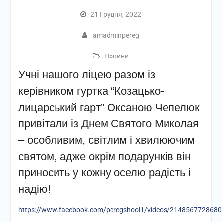
21 Грудня, 2022
amadminpereg
Новини
Учні нашого ліцею разом із
керівником гуртка “Козацько-
лицарський гарт” Оксаною Чепелюк
привітали із Днем Святого Миколая
– особливим, світлим і хвилюючим
святом, адже окрім подарунків він
приносить у кожну оселю радість і
надію!
https://www.facebook.com/peregshool1/videos/214856772868