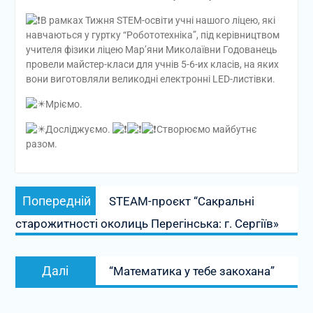
В рамках Тижня STEM-освіти учні нашого ліцею, які
навчаються у гуртку “Робототехніка”, під керівництвом
учителя фізики ліцею Мар’яни Миколаївни Годованець
провели майстер-класи для учнів 5-6-их класів, на яких
вони виготовляли великодні електронні LED-листівки.
Мріємо.
Досліджуємо.
Створюємо майбутнє
разом.
Навігація
Попередній
Попередній
STEАM-проєкт “Сакральні
записів
запис:
старожитності околиць Перегінська: г. Сергіїв»
Наступний
Далі
“Математика у тебе закохана”
запис: