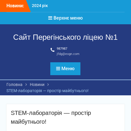
Перейти
Новини:
2024 рік
до
Матеріали
вмісту
Верхнє меню
2026 рік
Сайт Перегінського ліцею №1
987987
jfdg@eogn.com
Меню
Головна
Новини
STEM-лабораторія — простір майбутнього!
STEM-лабораторія — простір
майбутнього!