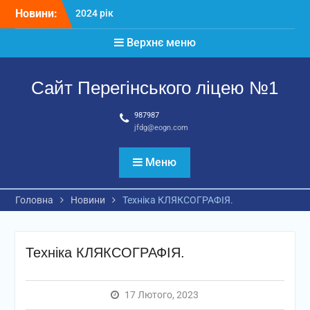
Перейти
Новини:
2024 рік
до
Матеріали
вмісту
Верхнє меню
2026 рік
Сайт Перегінського ліцею №1
987987
jfdg@eogn.com
Меню
Головна
Новини
Техніка КЛЯКСОГРАФІЯ.
Техніка КЛЯКСОГРАФІЯ.
17 Лютого, 2023