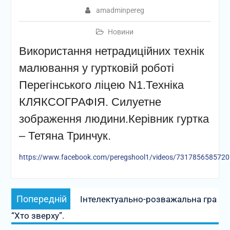
amadminpereg
Новини
Використання нетрадиційних технік
малювання у гуртковій роботі
Перегінського ліцею N1.Техніка
КЛЯКСОГРАФІЯ. Силуетне
зображення людини.Керівник гуртка
– Тетяна Тринчук.
https://www.facebook.com/peregshool1/videos/731785658572
Навігація
Попередній
Попередній
Інтелектуально-розважальна гра
записів
запис:
“Хто зверху”.