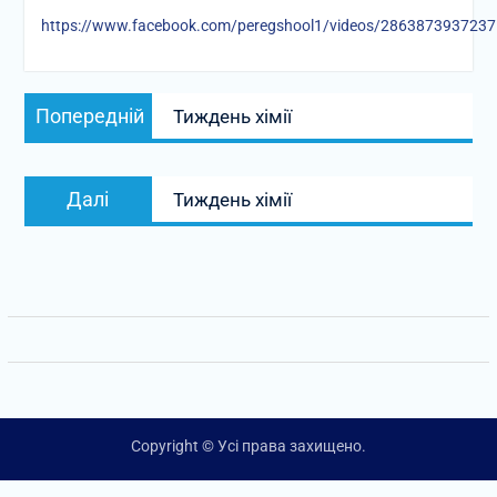
https://www.facebook.com/peregshool1/videos/286387393723
Навігація
Попередній
Попередній
Тиждень хімії
записів
запис:
Наступний
Далі
Тиждень хімії
запис:
Copyright © Усі права захищено.