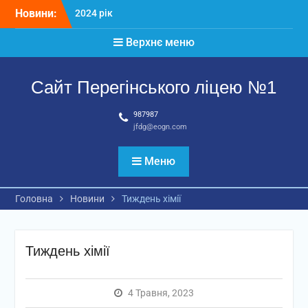
Перейти
Новини:
2024 рік
до
Матеріали
вмісту
Верхнє меню
2026 рік
Сайт Перегінського ліцею №1
987987
jfdg@eogn.com
Меню
Головна
Новини
Тиждень хімії
Тиждень хімії
4 Травня, 2023