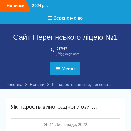
Перейти
Новини:
2024 рік
до
Матеріали
вмісту
Верхнє меню
2026 рік
Сайт Перегінського ліцею №1
987987
jfdg@eogn.com
Меню
Головна
Новини
Як парость виноградної лози …
Як парость виноградної лози …
11 Листопада, 2022