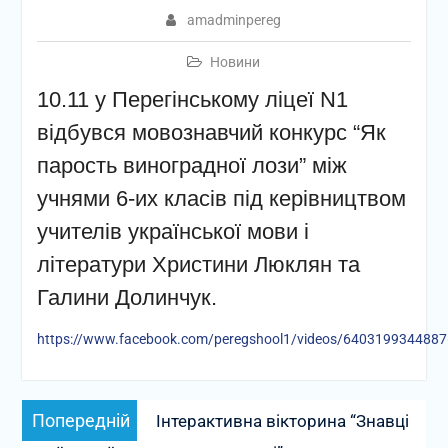
amadminpereg
Новини
10.11 у Перегінському ліцеї N1
відбувся мовознавчий конкурс “Як
парость виноградної лози” між
учнями 6-их класів під керівництвом
учителів української мови і
літератури Христини Люклян та
Галини Долинчук.
https://www.facebook.com/peregshool1/videos/640319934488
Навігація
Попередній
Попередній
Інтерактивна вікторина “Знавці
записів
запис: