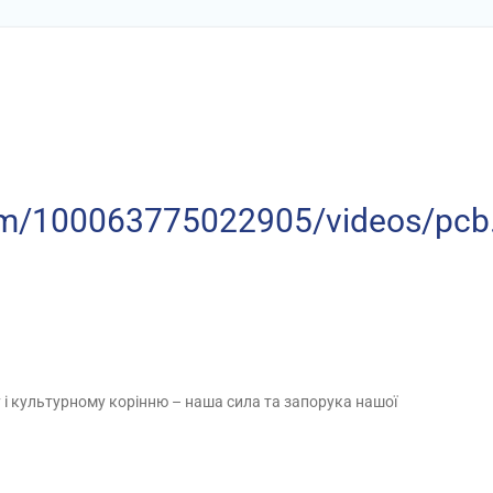
com/100063775022905/videos/p
у і культурному корінню – наша сила та запорука нашої