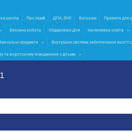
ька школа
Про ліцей
ДПА, ЗНО
Батькам
Правила для у
Виховна робота
Обдаровані діти
Інклюзивна освіта
Навчальні предмети
Внутрішня система забезпечення якості о
ву та жорстокому поводження з дітьми
№1