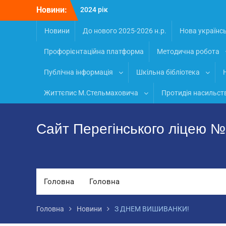
Перейти
Новини:
2024 рік
до
Матеріали
вмісту
Новини
2026 рік
До нового 2025-2026 н.р.
Нова українс
Профорієнтаційна платформа
Методична робота
Публічна інформація
Шкільна бібліотека
Життєпис М.Стельмаховича
Протидія насильст
Сайт Перегінського ліцею 
Головна
Головна
Головна
Новини
З ДНЕМ ВИШИВАНКИ!