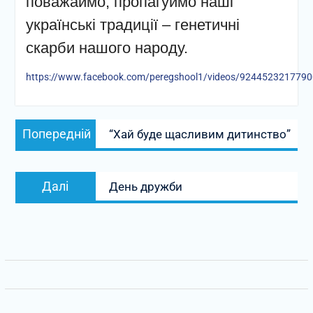
поважаймо, пропагуймо наші
українські традиції – генетичні
скарби нашого народу.
https://www.facebook.com/peregshool1/videos/924452321779
Навігація
Попередній
Попередній
“Хай буде щасливим дитинство”
записів
запис:
Наступний
Далі
День дружби
запис: