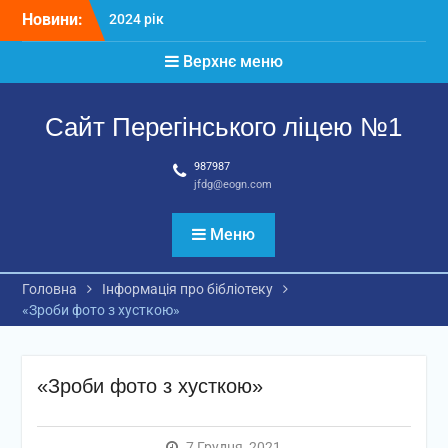
Перейти
Новини:
2024 рік
до
Матеріали
вмісту
Верхнє меню
2026 рік
Сайт Перегінського ліцею №1
987987
jfdg@eogn.com
Меню
Головна
Інформація про бібліотеку
«Зроби фото з хусткою»
«Зроби фото з хусткою»
7 Грудня, 2021