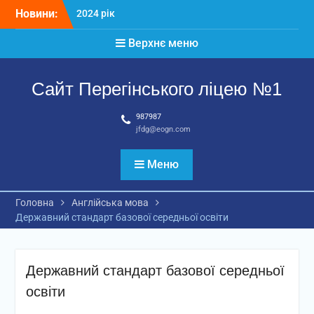
Перейти
Новини:
2024 рік
до
Матеріали
вмісту
Верхнє меню
2026 рік
Сайт Перегінського ліцею №1
987987
jfdg@eogn.com
Меню
Головна
Англійська мова
Державний стандарт базової середньої освіти
Державний стандарт базової середньої
освіти