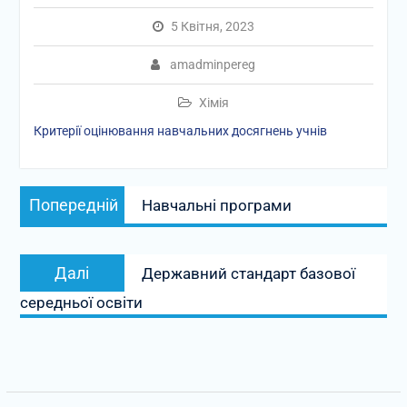
5 Квітня, 2023
amadminpereg
Хімія
Критерії оцінювання навчальних досягнень учнів
Навігація
Попередній
Попередній
Навчальні програми
записів
запис:
Наступний
Далі
Державний стандарт базової
запис:
середньої освіти