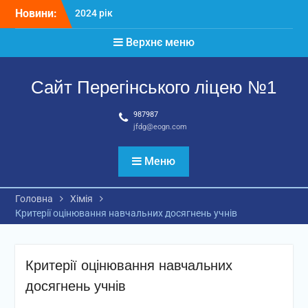
Перейти
Новини:
2024 рік
до
Матеріали
вмісту
Верхнє меню
2026 рік
Сайт Перегінського ліцею №1
987987
jfdg@eogn.com
Меню
Головна
Хімія
Критерії оцінювання навчальних досягнень учнів
Критерії оцінювання навчальних
досягнень учнів