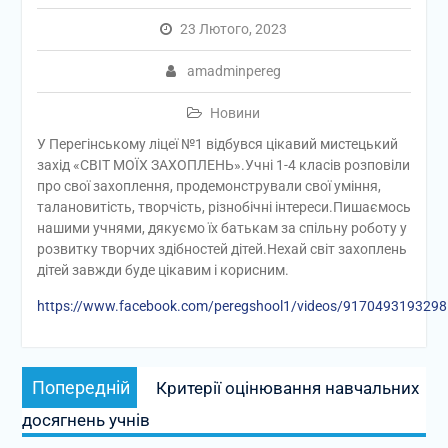
23 Лютого, 2023
amadminpereg
Новини
У Перегінському ліцеї №1 відбувся цікавий мистецький
захід «СВІТ МОЇХ ЗАХОПЛЕНЬ».Учні 1-4 класів розповіли
про свої захоплення, продемонстрували свої уміння,
талановитість, творчість, різнобічні інтереси.Пишаємось
нашими учнями, дякуємо їх батькам за спільну роботу у
розвитку творчих здібностей дітей.Нехай світ захоплень
дітей завжди буде цікавим і корисним.
https://www.facebook.com/peregshool1/videos/917049319329
Навігація
Попередній
Попередній
Критерії оцінювання навчальних
записів
запис:
досягнень учнів