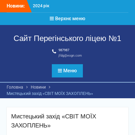
Перейти
Новини:
2024 рік
до
Матеріали
вмісту
Верхнє меню
2026 рік
Сайт Перегінського ліцею №1
987987
jfdg@eogn.com
Меню
Головна
Новини
Мистецький захід «СВІТ МОЇХ ЗАХОПЛЕНЬ»
Мистецький захід «СВІТ МОЇХ
ЗАХОПЛЕНЬ»