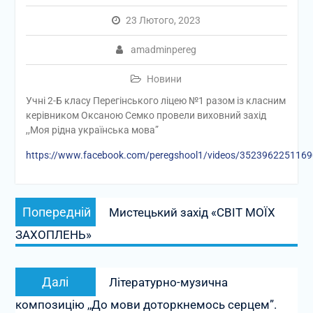
23 Лютого, 2023
amadminpereg
Новини
Учні 2-Б класу Перегінського ліцею №1 разом із класним
керівником Оксаною Семко провели виховний захід
,,Моя рідна українська мова”
https://www.facebook.com/peregshool1/videos/352396225116
Навігація
Попередній
Попередній
Мистецький захід «СВІТ МОЇХ
записів
запис:
ЗАХОПЛЕНЬ»
Наступний
Далі
Літературно-музична
запис:
композицію ,,До мови доторкнемось серцем”.