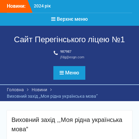
Перейти
Новини:
2024 рік
до
Матеріали
вмісту
Верхнє меню
2026 рік
Сайт Перегінського ліцею №1
987987
jfdg@eogn.com
Меню
Головна
Новини
Виховний захід ,,Моя рідна українська мова”
Виховний захід ,,Моя рідна українська
мова”