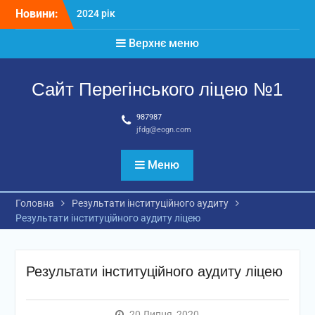
Перейти
Новини:
2024 рік
до
Матеріали
вмісту
Верхнє меню
2026 рік
Сайт Перегінського ліцею №1
987987
jfdg@eogn.com
Меню
Головна
Результати інституційного аудиту
Результати інституційного аудиту ліцею
Результати інституційного аудиту ліцею
20 Липня, 2020